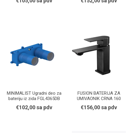
€105,00 sa pdv
€152,00 sa pdv
MINIMALIST Ugradni deo za
FUSION BATERIJA ZA
bateriju iz zida FGL4365DB
UMIVAONIK CRNA 160
€102,00 sa pdv
€156,00 sa pdv