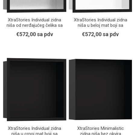
XtraStories Individual zidna
XtraStories Individual zidna
niša od nerđajućeg čelika sa
niša u beloj mat boji sa
dizajniranim okvirom mat
dizajniranim okvirom (mat
€572,00 sa pdv
€572,00 sa pdv
crna
crna)
XtraStories Individual zidna
XtraStories Minimalistic
niša u crnoj mat boji sa
zidna niša bez okvira