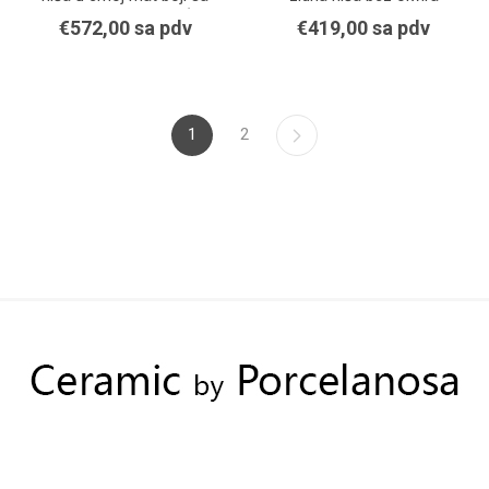
dizajniranim okvirom (mat
300/300/100 mat crna
€572,00 sa pdv
€419,00 sa pdv
crna)
1
2