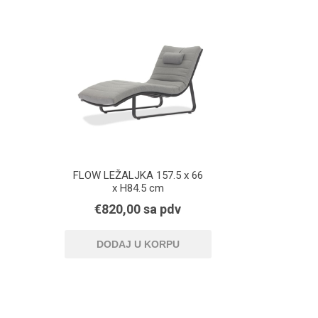
PARKET
UMIVAO
FLOW LEŽALJKA 157.5 x 66
x H84.5 cm
€820,00 sa pdv
KADE