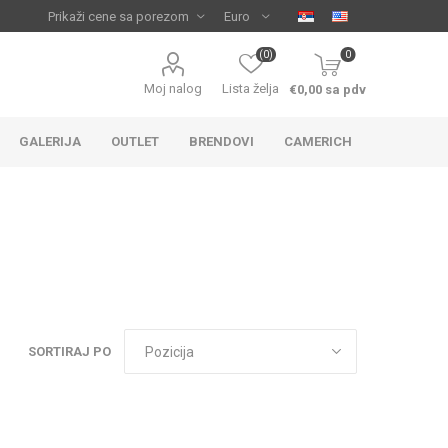
(0)
0
Moj nalog
Lista želja
€0,00 sa pdv
GALERIJA
OUTLET
BRENDOVI
CAMERICH
SORTIRAJ PO
IJA
 ZA
TUŠ KADE
IJE