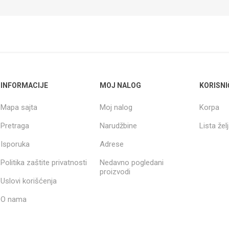
INFORMACIJE
MOJ NALOG
KORISNI
Mapa sajta
Moj nalog
Korpa
Pretraga
Narudžbine
Lista žel
Isporuka
Adrese
Politika zaštite privatnosti
Nedavno pogledani
proizvodi
Uslovi korišćenja
O nama