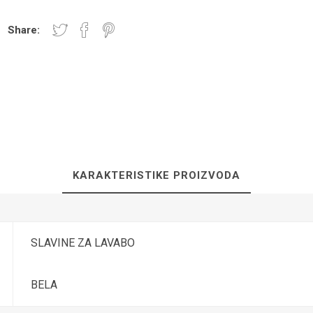
Share:
NICI I PLOČE
TUŠ PREGRADE
KUPATILS
SANITARIJE
KARAKTERISTIKE PROIZVODA
SLAVINE ZA LAVABO
UGRADNI DELOVI
SAUNA
BELA