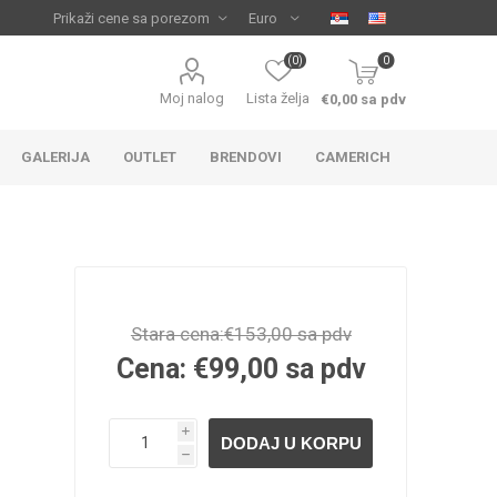
(0)
0
Moj nalog
Lista želja
€0,00 sa pdv
GALERIJA
OUTLET
BRENDOVI
CAMERICH
Stara cena:
€153,00 sa pdv
Cena:
€99,00 sa pdv
IJA
 ZA
TUŠ KADE
IJE
i
h