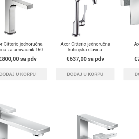
r Citterio jednoručna
Axor Citterio jednoručna
Ax
vina za umivaonik 160
kuhinjska slavina
 odvodnim setom sa
€800,00 sa pdv
€637,00 sa pdv
€
ipkom za zatvaranje