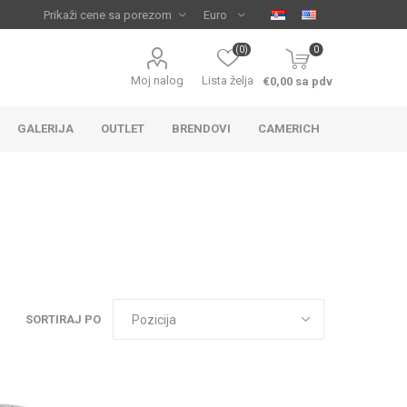
(0)
0
Moj nalog
Lista želja
€0,00 sa pdv
GALERIJA
OUTLET
BRENDOVI
CAMERICH
SORTIRAJ PO
IJA
 ZA
TUŠ KADE
IJE