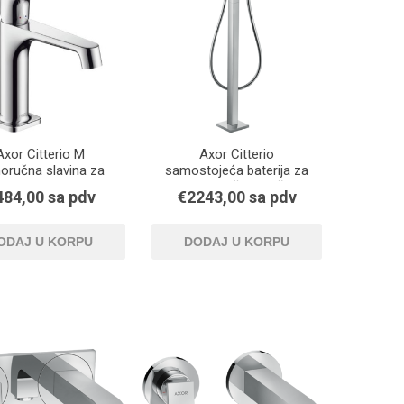
Axor Citterio M
Axor Citterio
noručna slavina za
samostojeća baterija za
aonik sa odvodnim
kadu sa ručnim tušem
484,00 sa pdv
€2243,00 sa pdv
om sa šipkom za
zatvaranje