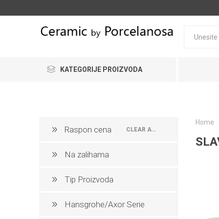
KATEGORIJE PROIZVODA
KERAMIČKE PLOČICE
XXL KERAMIČKE PLOČE
Home
Raspon cena
CLEAR ALL
SLA
KERAMIČKA GAZIŠTA
Na zalihama
OPREMA ZA KUPATILA
Tip Proizvoda
NAMEŠTAJ
SLAVIN
NAMEŠ
OPREM
VIŠESL
OPREMANJE HOTELA
Hansgrohe/Axor Serie