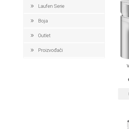
PARKET
Laufen Serie
Boja
UMIVAO
Outlet
Proizvođači
V
p
KADE