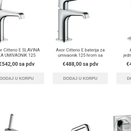
r Citterio E SLAVINA
Axor Citterio E baterija za
ZA UMIVAONIK 125
umivaonik 125 hrom sa
jed
ravnom rucicom
umiv
€542,00 sa pdv
€488,00 sa pdv
€
set