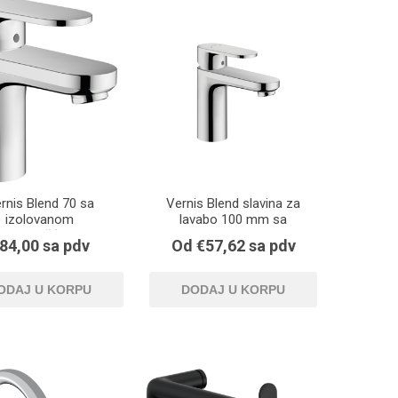
KI NAMEŠTAJ
RADIJATORI
rnis Blend 70 sa
Vernis Blend slavina za
izolovanom
lavabo 100 mm sa
vodljivošću vode
odlivnim ventilom
84,00 sa pdv
Od €57,62 sa pdv