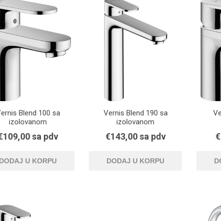
NICI I PLOČE
TUŠ PREGRADE
KUPATILS
SANITARIJE
ernis Blend 100 sa
Vernis Blend 190 sa
Ve
izolovanom
izolovanom
rovodljivošću vode
provodljivošću vode
pro
€109,00 sa pdv
€143,00 sa pdv
€
UGRADNI DELOVI
SAUNA