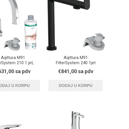
Aqittura M91
Aqittura M91
erSystem 210 1 jet,
FilterSystem 240 1jet
vina na izvlačenje,
631,00 sa pdv
€841,00 sa pdv
starter set