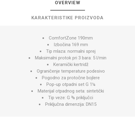
OVERVIEW
KARAKTERISTIKE PROIZVODA
ComfortZone 190mm
Izbočina 169 mm
Tip mlaza: normalni sprej
Maksimalni protok pri 3 bara: 5 l/min
Keramički kertridž
Ograničenje temperature podesivo
Pogodno za protočne bojlere
Pop-up otpadni set G 1¼
Materijal otpadnog seta: sintetički
Tip veze: G ⅜ priključci
Priključna dimenzija: DN15