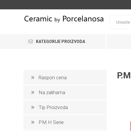
KATEGORIJE PROIZVODA
KERAMIČKE PLOČICE
XXL KERAMIČKE PLOČE
P.M
Raspon cena
KERAMIČKA GAZIŠTA
Na zalihama
OPREMA ZA KUPATILA
Tip Proizvoda
NAMEŠTAJ
SLAVIN
NAMEŠ
OPREM
VIŠESL
OPREMANJE HOTELA
P.M.H Serie