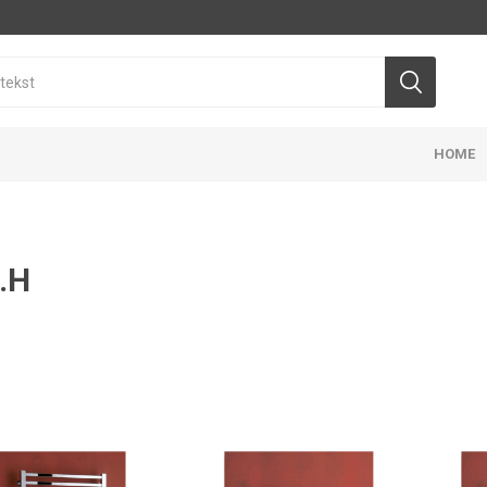
HOME
.H
E
TAJ
ANJE RESTORANA
OJNI PARKET
OPREMA ZA TUŠEVE
OUTDOOR NAMEŠTAJ
GALANTER
NAMEŠTAJ
KANCELAR
PEBL OUTDOOR KOLEKCIJA
P3 OUTDOOR KOLEKCIJA