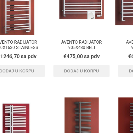
VENTO RADIJATOR
AVENTO RADIJATOR
AV
00X1630 STAINLESS
905X480 BELI
STEAL
HORIZONTALNI
1246,70 sa pdv
€475,00 sa pdv
€