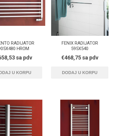
ENTO RADIJATOR
FENIX RADIJATOR
905X480 HROM
595X540
HORIZONTALNI
658,53 sa pdv
€468,75 sa pdv