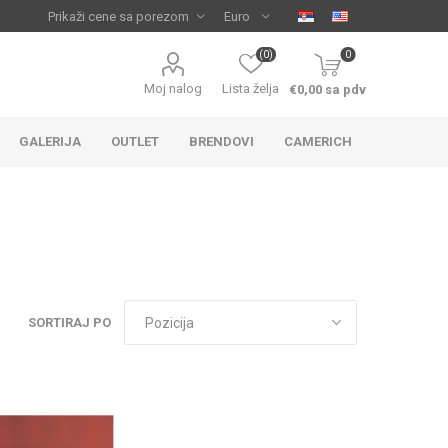
(0)
0
Moj nalog
Lista želja
€0,00 sa pdv
GALERIJA
OUTLET
BRENDOVI
CAMERICH
SORTIRAJ PO
IJA
 ZA
TUŠ KADE
IJE