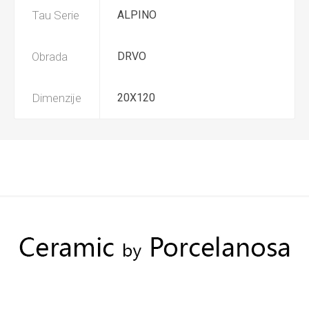
Tau Serie
ALPINO
Obrada
DRVO
Dimenzije
20X120