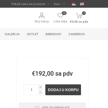
(0)
0
Moj nalog
Lista želja
€0,00 sa pdv
GALERIJA
OUTLET
BRENDOVI
CAMERICH
€192,00 sa pdv
i
IJA
 ZA
TUŠ KADE
IJE
h
ADD TO WISHLIST