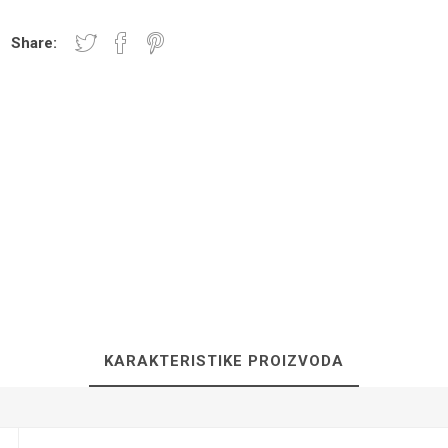
Share:
NICI I PLOČE
TUŠ PREGRADE
KUPATILS
SANITARIJE
UGRADNI DELOVI
SAUNA
KARAKTERISTIKE PROIZVODA