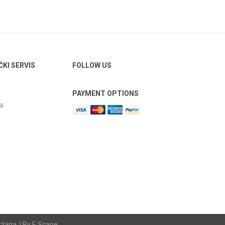
ČKI SERVIS
FOLLOW US
PAYMENT OPTIONS
ja
žana. | By E Scape