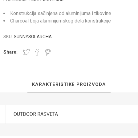
Konstrukcija sačinjena od aluminijuma i tikovine
Charcoal boja aluminijumskog dela konstrukcije
SKU:
SUNNYSOLARCHA
NICI I PLOČE
TUŠ PREGRADE
KUPATILS
SANITARIJE
Share:
KARAKTERISTIKE PROIZVODA
UGRADNI DELOVI
SAUNA
OUTDOOR RASVETA