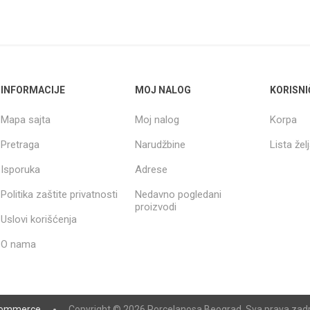
INFORMACIJE
MOJ NALOG
KORISNI
Mapa sajta
Moj nalog
Korpa
Pretraga
Narudžbine
Lista žel
Isporuka
Adrese
Politika zaštite privatnosti
Nedavno pogledani
proizvodi
Uslovi korišćenja
O nama
ommerce
Copyright © 2026 Porcelanosa Beograd. Sva prava zadr