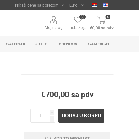
(0)
0
Moj nalog
Lista želja
€0,00 sa pdv
GALERIJA
OUTLET
BRENDOVI
CAMERICH
€700,00 sa pdv
i
IJA
 ZA
TUŠ KADE
IJE
h
ADD TO WISHLIST