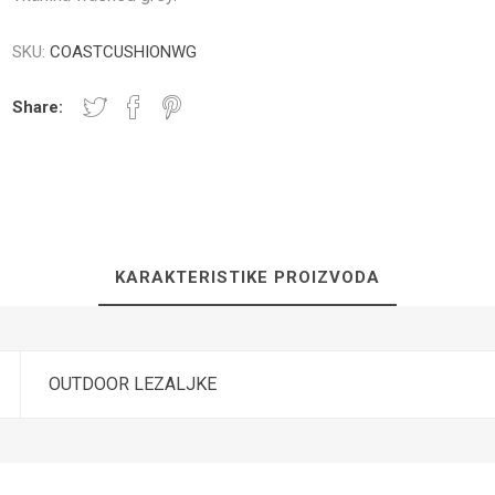
SKU:
COASTCUSHIONWG
Share:
NICI I PLOČE
TUŠ PREGRADE
KUPATILS
SANITARIJE
KARAKTERISTIKE PROIZVODA
OUTDOOR LEZALJKE
UGRADNI DELOVI
SAUNA