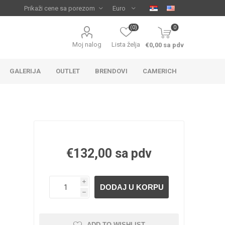
(0)
0
Moj nalog
Lista želja
€0,00 sa pdv
GALERIJA
OUTLET
BRENDOVI
CAMERICH
€132,00 sa pdv
i
IJA
 ZA
TUŠ KADE
IJE
h
ADD TO WISHLIST