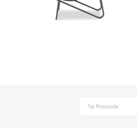
PARKET
UMIVAO
Tip Proizvoda
KADE