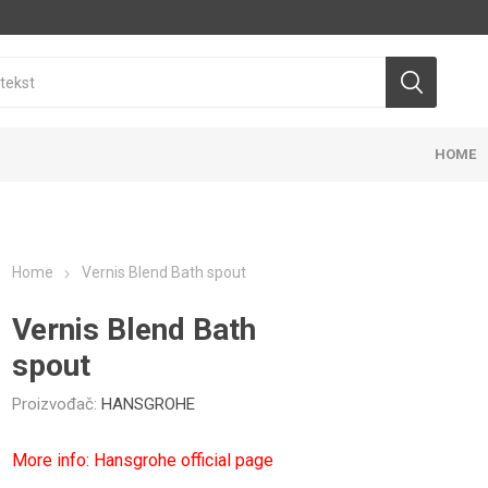
HOME
Home
Vernis Blend Bath spout
Vernis Blend Bath
spout
E
TAJ
ANJE RESTORANA
OJNI PARKET
OPREMA ZA TUŠEVE
OUTDOOR NAMEŠTAJ
GALANTER
NAMEŠTAJ
Proizvođač:
HANSGROHE
KANCELAR
PEBL OUTDOOR KOLEKCIJA
More info: Hansgrohe official page
P3 OUTDOOR KOLEKCIJA