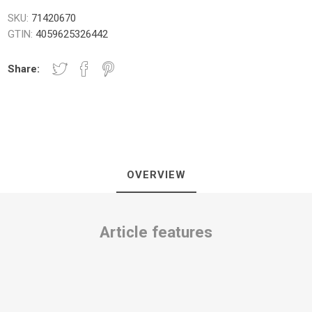
SKU:
71420670
GTIN:
4059625326442
Share:
NICI I PLOČE
TUŠ PREGRADE
KUPATILS
SANITARIJE
OVERVIEW
Article features
UGRADNI DELOVI
SAUNA