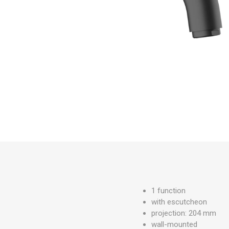
PARKET
UMIVAO
KADE
1 function
with escutcheon
projection: 204 mm
wall-mounted