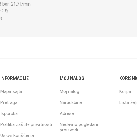
 bar: 21,7 l/min
 G ½
ay
INFORMACIJE
MOJ NALOG
KORISNI
Mapa sajta
Moj nalog
Korpa
Pretraga
Narudžbine
Lista žel
Isporuka
Adrese
Politika zaštite privatnosti
Nedavno pogledani
proizvodi
Uslovi korišćenja