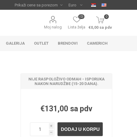
(0)
0
Moj nalog
Lista želja
€0,00 sa pdv
GALERIJA
OUTLET
BRENDOVI
CAMERICH
NIJE RASPOLOŽIVO ODMAH - ISPORUKA
NAKON NARUDŽBE (15-20 DANA).
€131,00 sa pdv
IJA
 ZA
TUŠ KADE
IJE
i
h