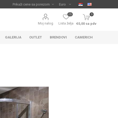
(0)
0
Moj nalog
Lista želja
€0,00 sa pdv
GALERIJA
OUTLET
BRENDOVI
CAMERICH
IJA
 ZA
TUŠ KADE
IJE