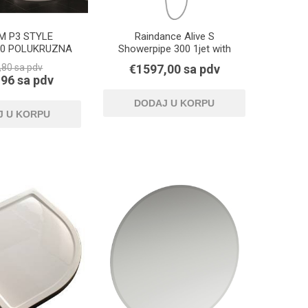
M P3 STYLE
Raindance Alive S
00 POLUKRUZNA
Showerpipe 300 1jet with
ShowerSelect Comfort
,80 sa pdv
€1597,00 sa pdv
96 sa pdv