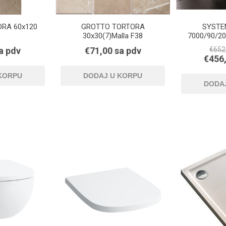
RA 60x120
GROTTO TORTORA
SYSTE
30x30(7)Malla F38
7000/90/2
a pdv
€71,00 sa pdv
€652
€456,