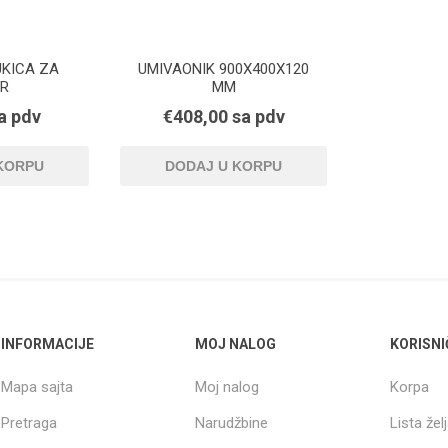
UKICA ZA
UMIVAONIK 900X400X120
IR
MM
a pdv
€408,00 sa pdv
INFORMACIJE
MOJ NALOG
KORISNI
Mapa sajta
Moj nalog
Korpa
Pretraga
Narudžbine
Lista žel