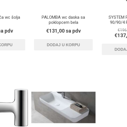
a wc šolja
PALOMBA wc daska sa
SYSTEM 
poklopcem bela
90/90/4
sa pdv
€131,00 sa pdv
€196
€137,