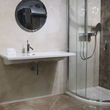
NICI I PLOČE
TUŠ PREGRADE
KUPATILS
SANITARIJE
UGRADNI DELOVI
SAUNA