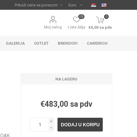
(0)
0
Moj nalog
Lista želja
€0,00 sa pdv
GALERIJA
OUTLET
BRENDOVI
CAMERICH
NA LAGERU
€483,00 sa pdv
IJA
 ZA
TUŠ KADE
IJE
i
h
 OAK