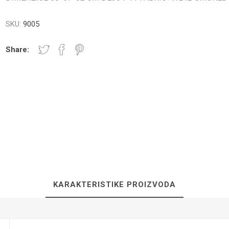
SKU:
9005
Share:
NICI I PLOČE
TUŠ PREGRADE
KUPATILS
SANITARIJE
UGRADNI DELOVI
SAUNA
KARAKTERISTIKE PROIZVODA