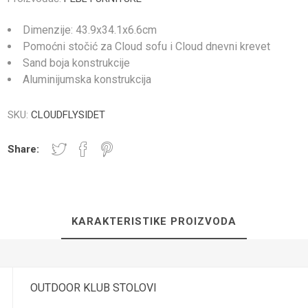
Dimenzije: 43.9x34.1x6.6cm
Pomoćni stočić za Cloud sofu i Cloud dnevni krevet
Sand boja konstrukcije
Aluminijumska konstrukcija
NICI I PLOČE
TUŠ PREGRADE
KUPATILS
SANITARIJE
SKU:
CLOUDFLYSIDET
Share:
KARAKTERISTIKE PROIZVODA
UGRADNI DELOVI
SAUNA
OUTDOOR KLUB STOLOVI