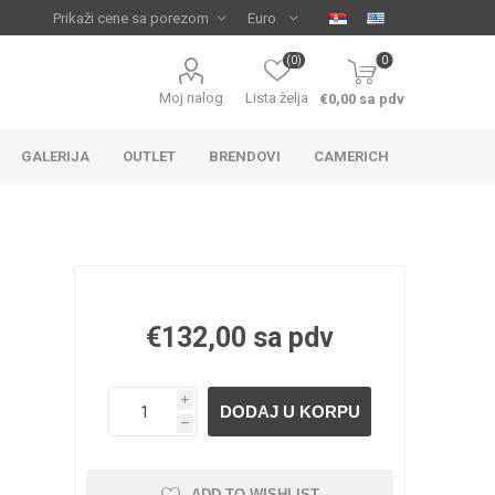
(0)
0
Moj nalog
Lista želja
€0,00 sa pdv
GALERIJA
OUTLET
BRENDOVI
CAMERICH
€132,00 sa pdv
i
IJA
 ZA
TUŠ KADE
IJE
h
ADD TO WISHLIST