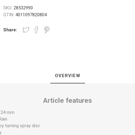
SKU:
28532990
GTIN:
4011097820804
Share:
NICI I PLOČE
TUŠ PREGRADE
KUPATILS
SANITARIJE
OVERVIEW
Article features
UGRADNI DELOVI
SAUNA
x 24 mm
Rain
by turning spray disc
y