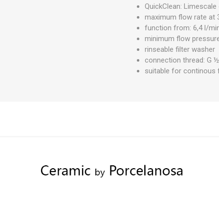
QuickClean: Limescale 
maximum flow rate at 3
function from: 6,4 l/mi
minimum flow pressure
rinseable filter washer
connection thread: G 
suitable for continous