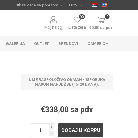
(0)
0
Moj nalog
Lista želja
€0,00 sa pdv
GALERIJA
OUTLET
BRENDOVI
CAMERICH
NIJE RASPOLOŽIVO ODMAH - ISPORUKA
NAKON NARUDŽBE (15-20 DANA).
€338,00 sa pdv
IJA
 ZA
TUŠ KADE
IJE
i
h