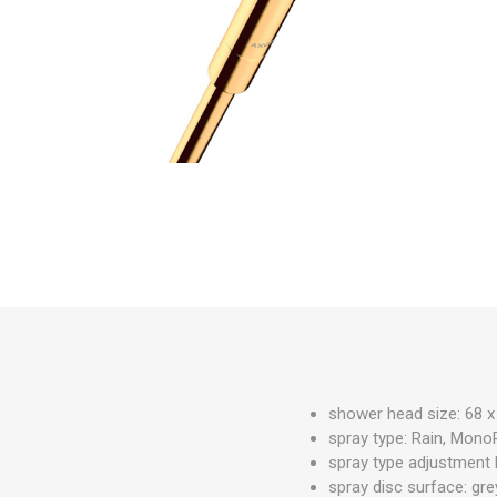
PARKET
UMIVAO
KADE
shower head size: 68 
spray type: Rain, Mono
spray type adjustment 
spray disc surface: gre