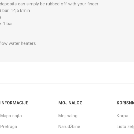
deposits can simply be rubbed off with your finger
 bar: 14,5 l/min
n
: 1 bar
½
 flow water heaters
INFORMACIJE
MOJ NALOG
KORISNI
Mapa sajta
Moj nalog
Korpa
Pretraga
Narudžbine
Lista žel