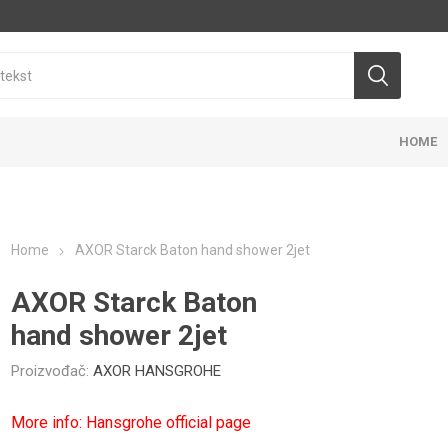
HOME
Home
AXOR Starck Baton hand shower 2jet
AXOR Starck Baton
hand shower 2jet
E
TAJ
ANJE RESTORANA
OJNI PARKET
OPREMA ZA TUŠEVE
OUTDOOR NAMEŠTAJ
GALANTER
NAMEŠTAJ
Proizvođač:
AXOR HANSGROHE
KANCELAR
PEBL OUTDOOR KOLEKCIJA
More info: Hansgrohe official page
P3 OUTDOOR KOLEKCIJA